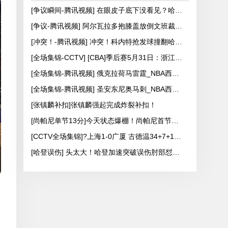
[争议瞬间-腾讯视频] 在眼皮子底下没看见？哈珀打脸布里奇斯没吹福斯特给了个争球？
[争议-腾讯视频] 阿尔瓦拉多抱膝盖放倒文班裁判回看后没有升级维持原判
[冲突！-腾讯视频] 冲突！科内特抢发球撞翻哈特后者激动连踢带推吃T
[全场集锦-CCTV] [CBA]季后赛5月31日：浙江浙商证券VS上海久事 集锦
[全场集锦-腾讯视频] 俄克拉荷马雷霆_NBA西决G7：马刺vs雷霆_进攻爆发力简直无解亚历山大单节7中6轰下13分_高清1080P在线观看平台
[全场集锦-腾讯视频] 圣安东尼奥马刺_NBA西决G6：雷霆vs马刺_巨人库里说的就是这个吧文班亚马外线拔起就射命中首节第3记三分_高清1080P在线观看平台
[张镇麟补扣]张镇麟强起完成炸裂补扣！
[尚帕尼单节13分]今天状态爆棚！尚帕尼首节火力全开个人独取13分！
[CCTV全场集锦]?上海1-0广厦 古德温34+7+12 洛夫顿开场伤退 孙铭徽0分&5失误
[哈登误伤] 头太大！哈登加速突破误伤肘部怼到布伦森面部