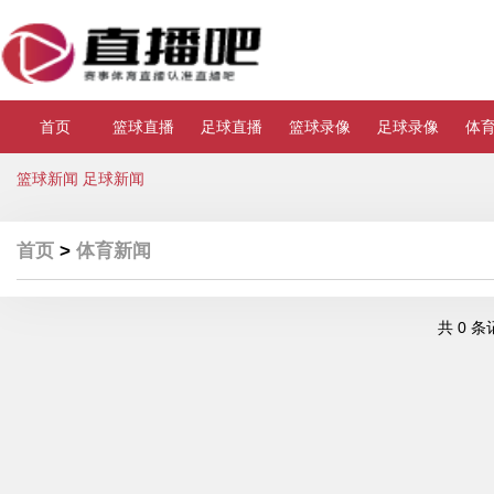
首页
篮球直播
足球直播
篮球录像
足球录像
体
篮球新闻
足球新闻
首页
>
体育新闻
共
0
条