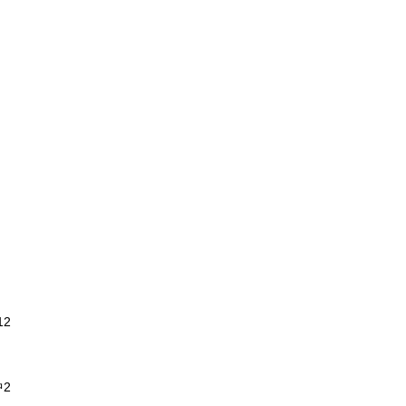
12
中2