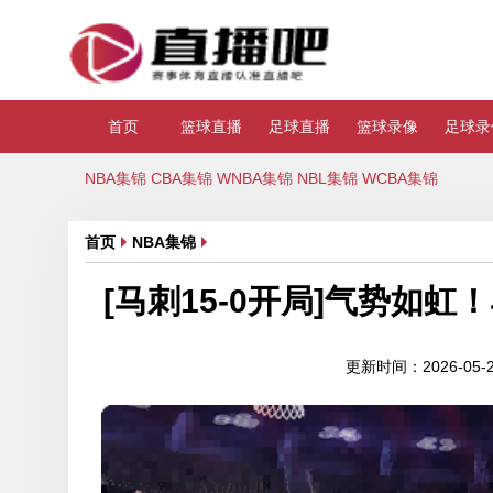
首页
篮球直播
足球直播
篮球录像
足球录
NBA集锦
CBA集锦
WNBA集锦
NBL集锦
WCBA集锦
首页
NBA集锦
[马刺15-0开局]气势如虹
更新时间：2026-05-23