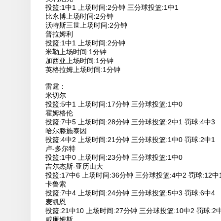
投篮:1中1 上场时间:2分钟 三分球投篮:1中1
比永博上场时间:2分钟
沃特斯三世上场时间:2分钟
普拉姆利
投篮:1中1 上场时间:2分钟
米勒上场时间:1分钟
加西亚上场时间:1分钟
英格拉姆上场时间:1分钟
雷霆：
米切尔
投篮:5中1 上场时间:17分钟 三分球投篮:1中0
霍姆格伦
投篮:7中5 上场时间:28分钟 三分球投篮:2中1 罚球:4中3
哈尔滕施泰因
投篮:4中2 上场时间:21分钟 三分球投篮:1中0 罚球:2中1
卢-多尔特
投篮:1中0 上场时间:23分钟 三分球投篮:1中0
吉尔杰斯-亚历山大
投篮:17中6 上场时间:36分钟 三分球投篮:4中2 罚球:12中
卡鲁索
投篮:7中4 上场时间:24分钟 三分球投篮:5中3 罚球:6中4
麦凯恩
投篮:21中10 上场时间:27分钟 三分球投篮:10中2 罚球:2
威廉姆斯