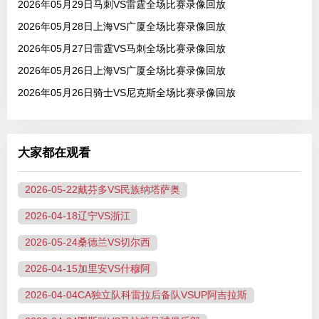
2026年05月29日马刺VS雷霆全场比赛录像回放
2026年05月28日上海VS广厦全场比赛录像回放
2026年05月27日雷霆VS马刺全场比赛录像回放
2026年05月26日上海VS广厦全场比赛录像回放
2026年05月26日骑士VS尼克斯全场比赛录像回放
大家都在观看
2026-05-22戴芬多VS民族纳塔萨奥
2026-04-18辽宁VS浙江
2026-05-24桑德兰VS切尔西
2026-04-15加里安VS什穆阿
2026-04-04CA独立队科雷拉后备队VSUP阿吉拉斯