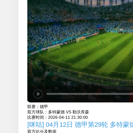
联赛：
德甲
双方球队：
多特蒙德 VS 勒沃库森
比赛时间：
2026-04-11 21:30:00
[咪咕] 04月12日 德甲第29轮 多特
双方比分及数据