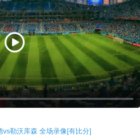
蒙德vs勒沃库森 全场录像[有比分]