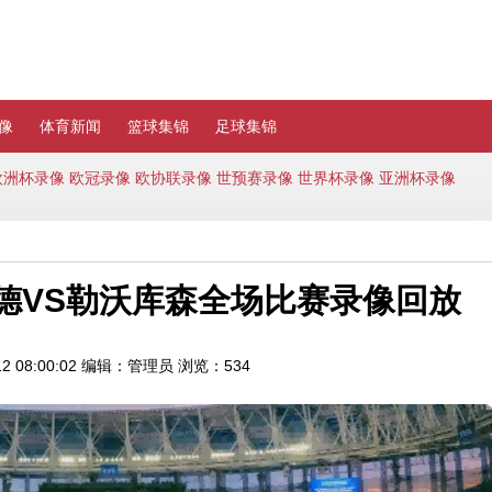
像
体育新闻
篮球集锦
足球集锦
欧洲杯录像
欧冠录像
欧协联录像
世预赛录像
世界杯录像
亚洲杯录像
特蒙德VS勒沃库森全场比赛录像回放
 08:00:02
编辑：管理员
浏览：534