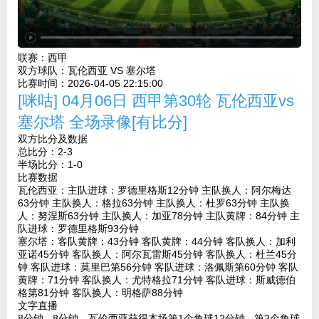
联赛：
西甲
双方球队：
瓦伦西亚 VS 塞尔塔
比赛时间：
2026-04-05 22:15:00
[咪咕] 04月06日 西甲第30轮 瓦伦西亚vs
塞尔塔 全场录像[有比分]
双方比分及数据
总比分：2-3
半场比分：1-0
比赛数据
瓦伦西亚：主队进球：罗德里格斯12分钟 主队换人：阿尔梅达
63分钟 主队换人：格拉63分钟 主队换人：杜罗63分钟 主队换
人：努涅斯63分钟 主队换人：加亚78分钟 主队黄牌：84分钟 主
队进球：罗德里格斯93分钟
塞尔塔：客队黄牌：43分钟 客队黄牌：44分钟 客队换人：加利
亚诺45分钟 客队换人：阿尔瓦雷斯45分钟 客队换人：杜兰45分
钟 客队进球：莫里巴第56分钟 客队进球：洛佩斯第60分钟 客队
黄牌：71分钟 客队换人：尤特格拉71分钟 客队进球：斯威德伯
格第81分钟 客队换人：明格萨88分钟
文字直播
8分钟 - 8分钟，瓦伦西亚获得本场第1个角球12分钟 - 第2个角球